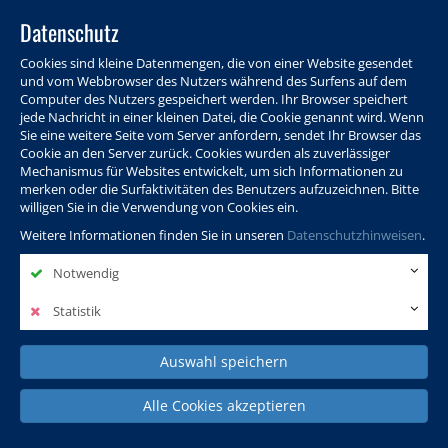
Datenschutz
Cookies sind kleine Datenmengen, die von einer Website gesendet
und vom Webbrowser des Nutzers während des Surfens auf dem
Computer des Nutzers gespeichert werden. Ihr Browser speichert
jede Nachricht in einer kleinen Datei, die Cookie genannt wird. Wenn
Sie eine weitere Seite vom Server anfordern, sendet Ihr Browser das
Cookie an den Server zurück. Cookies wurden als zuverlässiger
Programm
Info & Service
Aktuelles
Warenkorb
Login
Mechanismus für Websites entwickelt, um sich Informationen zu
merken oder die Surfaktivitäten des Benutzers aufzuzeichnen. Bitte
Ansprechpersonen
Kontakt
Sitemap
willigen Sie in die Verwendung von Cookies ein.
Weitere Informationen finden Sie in unseren
Datenschutzhinweisen
.
Notwendig
Politik, Wissenschaft &
Leben & Gesellschaft
Fremdsprachen
Internationales
Statistik
Auswahl speichern
Deutsch & Integration
Beruf, IT & Digitales
Kultur & Kunst
Alle Cookies akzeptieren