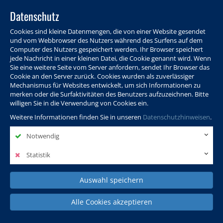
Datenschutz
Cookies sind kleine Datenmengen, die von einer Website gesendet
und vom Webbrowser des Nutzers während des Surfens auf dem
Computer des Nutzers gespeichert werden. Ihr Browser speichert
jede Nachricht in einer kleinen Datei, die Cookie genannt wird. Wenn
Sie eine weitere Seite vom Server anfordern, sendet Ihr Browser das
Cookie an den Server zurück. Cookies wurden als zuverlässiger
Programm
Info & Service
Aktuelles
Warenkorb
Login
Mechanismus für Websites entwickelt, um sich Informationen zu
merken oder die Surfaktivitäten des Benutzers aufzuzeichnen. Bitte
Ansprechpersonen
Kontakt
Sitemap
willigen Sie in die Verwendung von Cookies ein.
Weitere Informationen finden Sie in unseren
Datenschutzhinweisen
.
Notwendig
Politik, Wissenschaft &
Leben & Gesellschaft
Fremdsprachen
Internationales
Statistik
Auswahl speichern
Deutsch & Integration
Beruf, IT & Digitales
Kultur & Kunst
Alle Cookies akzeptieren