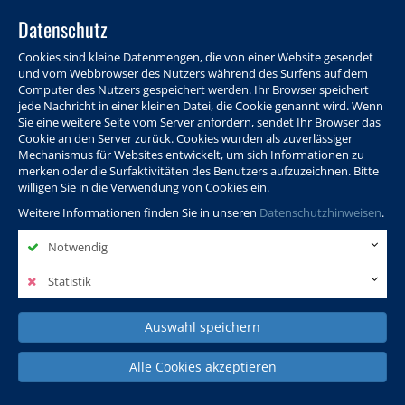
Datenschutz
Cookies sind kleine Datenmengen, die von einer Website gesendet
und vom Webbrowser des Nutzers während des Surfens auf dem
Computer des Nutzers gespeichert werden. Ihr Browser speichert
jede Nachricht in einer kleinen Datei, die Cookie genannt wird. Wenn
Sie eine weitere Seite vom Server anfordern, sendet Ihr Browser das
Cookie an den Server zurück. Cookies wurden als zuverlässiger
Programm
Info & Service
Aktuelles
Warenkorb
Login
Mechanismus für Websites entwickelt, um sich Informationen zu
merken oder die Surfaktivitäten des Benutzers aufzuzeichnen. Bitte
Ansprechpersonen
Kontakt
Sitemap
willigen Sie in die Verwendung von Cookies ein.
Weitere Informationen finden Sie in unseren
Datenschutzhinweisen
.
Notwendig
Politik, Wissenschaft &
Leben & Gesellschaft
Fremdsprachen
Internationales
Statistik
Auswahl speichern
Deutsch & Integration
Beruf, IT & Digitales
Kultur & Kunst
Alle Cookies akzeptieren