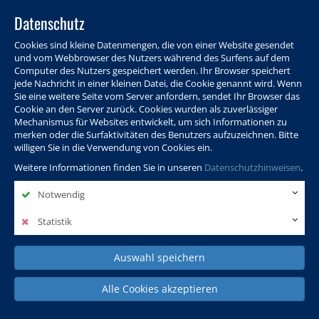
Datenschutz
Cookies sind kleine Datenmengen, die von einer Website gesendet
und vom Webbrowser des Nutzers während des Surfens auf dem
Computer des Nutzers gespeichert werden. Ihr Browser speichert
jede Nachricht in einer kleinen Datei, die Cookie genannt wird. Wenn
Sie eine weitere Seite vom Server anfordern, sendet Ihr Browser das
Cookie an den Server zurück. Cookies wurden als zuverlässiger
Programm
Info & Service
Aktuelles
Warenkorb
Login
Mechanismus für Websites entwickelt, um sich Informationen zu
merken oder die Surfaktivitäten des Benutzers aufzuzeichnen. Bitte
Ansprechpersonen
Kontakt
Sitemap
willigen Sie in die Verwendung von Cookies ein.
Weitere Informationen finden Sie in unseren
Datenschutzhinweisen
.
Notwendig
Politik, Wissenschaft &
Leben & Gesellschaft
Fremdsprachen
Internationales
Statistik
Auswahl speichern
Deutsch & Integration
Beruf, IT & Digitales
Kultur & Kunst
Alle Cookies akzeptieren