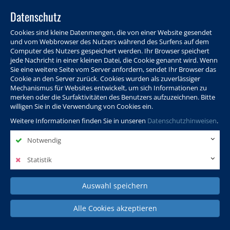
Datenschutz
Cookies sind kleine Datenmengen, die von einer Website gesendet
und vom Webbrowser des Nutzers während des Surfens auf dem
Computer des Nutzers gespeichert werden. Ihr Browser speichert
jede Nachricht in einer kleinen Datei, die Cookie genannt wird. Wenn
Sie eine weitere Seite vom Server anfordern, sendet Ihr Browser das
Cookie an den Server zurück. Cookies wurden als zuverlässiger
Programm
Info & Service
Aktuelles
Warenkorb
Login
Mechanismus für Websites entwickelt, um sich Informationen zu
merken oder die Surfaktivitäten des Benutzers aufzuzeichnen. Bitte
Ansprechpersonen
Kontakt
Sitemap
willigen Sie in die Verwendung von Cookies ein.
Weitere Informationen finden Sie in unseren
Datenschutzhinweisen
.
Notwendig
Politik, Wissenschaft &
Leben & Gesellschaft
Fremdsprachen
Internationales
Statistik
Auswahl speichern
Deutsch & Integration
Beruf, IT & Digitales
Kultur & Kunst
Alle Cookies akzeptieren