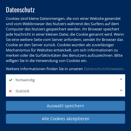
Datenschutz
Cookies sind kleine Datenmengen, die von einer Website gesendet
und vom Webbrowser des Nutzers während des Surfens auf dem
Computer des Nutzers gespeichert werden. Ihr Browser speichert
jede Nachricht in einer kleinen Datei, die Cookie genannt wird. Wenn
Sie eine weitere Seite vom Server anfordern, sendet Ihr Browser das
Cookie an den Server zurück. Cookies wurden als zuverlässiger
Programm
Info & Service
Aktuelles
Warenkorb
Login
Mechanismus für Websites entwickelt, um sich Informationen zu
merken oder die Surfaktivitäten des Benutzers aufzuzeichnen. Bitte
Ansprechpersonen
Kontakt
Sitemap
willigen Sie in die Verwendung von Cookies ein.
Weitere Informationen finden Sie in unseren
Datenschutzhinweisen
.
Notwendig
Politik, Wissenschaft &
Leben & Gesellschaft
Fremdsprachen
Internationales
Statistik
Auswahl speichern
Deutsch & Integration
Beruf, IT & Digitales
Kultur & Kunst
Alle Cookies akzeptieren