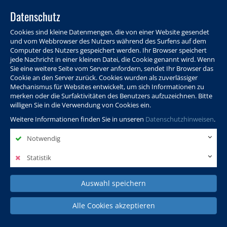
Datenschutz
Cookies sind kleine Datenmengen, die von einer Website gesendet
und vom Webbrowser des Nutzers während des Surfens auf dem
Computer des Nutzers gespeichert werden. Ihr Browser speichert
jede Nachricht in einer kleinen Datei, die Cookie genannt wird. Wenn
Sie eine weitere Seite vom Server anfordern, sendet Ihr Browser das
Cookie an den Server zurück. Cookies wurden als zuverlässiger
Programm
Info & Service
Aktuelles
Warenkorb
Login
Mechanismus für Websites entwickelt, um sich Informationen zu
merken oder die Surfaktivitäten des Benutzers aufzuzeichnen. Bitte
Ansprechpersonen
Kontakt
Sitemap
willigen Sie in die Verwendung von Cookies ein.
Weitere Informationen finden Sie in unseren
Datenschutzhinweisen
.
Notwendig
Politik, Wissenschaft &
Leben & Gesellschaft
Fremdsprachen
Internationales
Statistik
Auswahl speichern
Deutsch & Integration
Beruf, IT & Digitales
Kultur & Kunst
Alle Cookies akzeptieren