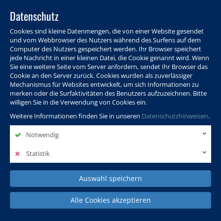
Datenschutz
Cookies sind kleine Datenmengen, die von einer Website gesendet
und vom Webbrowser des Nutzers während des Surfens auf dem
Computer des Nutzers gespeichert werden. Ihr Browser speichert
jede Nachricht in einer kleinen Datei, die Cookie genannt wird. Wenn
Sie eine weitere Seite vom Server anfordern, sendet Ihr Browser das
Cookie an den Server zurück. Cookies wurden als zuverlässiger
Programm
Info & Service
Aktuelles
Warenkorb
Login
Mechanismus für Websites entwickelt, um sich Informationen zu
merken oder die Surfaktivitäten des Benutzers aufzuzeichnen. Bitte
Ansprechpersonen
Kontakt
Sitemap
willigen Sie in die Verwendung von Cookies ein.
Weitere Informationen finden Sie in unseren
Datenschutzhinweisen
.
Notwendig
Politik, Wissenschaft &
Leben & Gesellschaft
Fremdsprachen
Internationales
Statistik
Auswahl speichern
Deutsch & Integration
Beruf, IT & Digitales
Kultur & Kunst
Alle Cookies akzeptieren