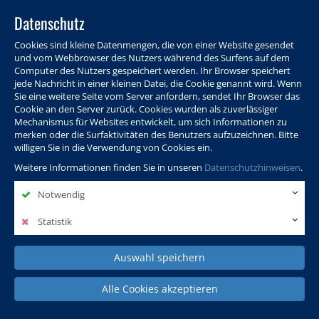
Datenschutz
Cookies sind kleine Datenmengen, die von einer Website gesendet
und vom Webbrowser des Nutzers während des Surfens auf dem
Computer des Nutzers gespeichert werden. Ihr Browser speichert
jede Nachricht in einer kleinen Datei, die Cookie genannt wird. Wenn
Sie eine weitere Seite vom Server anfordern, sendet Ihr Browser das
Cookie an den Server zurück. Cookies wurden als zuverlässiger
Programm
Info & Service
Aktuelles
Warenkorb
Login
Mechanismus für Websites entwickelt, um sich Informationen zu
merken oder die Surfaktivitäten des Benutzers aufzuzeichnen. Bitte
Ansprechpersonen
Kontakt
Sitemap
willigen Sie in die Verwendung von Cookies ein.
Weitere Informationen finden Sie in unseren
Datenschutzhinweisen
.
Notwendig
Politik, Wissenschaft &
Leben & Gesellschaft
Fremdsprachen
Internationales
Statistik
Auswahl speichern
Deutsch & Integration
Beruf, IT & Digitales
Kultur & Kunst
Alle Cookies akzeptieren