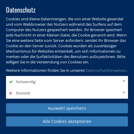
Datenschutz
Cookies sind kleine Datenmengen, die von einer Website gesendet
und vom Webbrowser des Nutzers während des Surfens auf dem
Computer des Nutzers gespeichert werden. Ihr Browser speichert
jede Nachricht in einer kleinen Datei, die Cookie genannt wird. Wenn
Sie eine weitere Seite vom Server anfordern, sendet Ihr Browser das
Cookie an den Server zurück. Cookies wurden als zuverlässiger
Programm
Info & Service
Aktuelles
Warenkorb
Login
Mechanismus für Websites entwickelt, um sich Informationen zu
merken oder die Surfaktivitäten des Benutzers aufzuzeichnen. Bitte
Ansprechpersonen
Kontakt
Sitemap
willigen Sie in die Verwendung von Cookies ein.
Weitere Informationen finden Sie in unseren
Datenschutzhinweisen
.
Notwendig
Politik, Wissenschaft &
Leben & Gesellschaft
Fremdsprachen
Internationales
Statistik
Auswahl speichern
Deutsch & Integration
Beruf, IT & Digitales
Kultur & Kunst
Alle Cookies akzeptieren