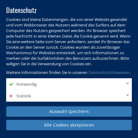
Datenschutz
Cookies sind kleine Datenmengen, die von einer Website gesendet
und vom Webbrowser des Nutzers während des Surfens auf dem
Computer des Nutzers gespeichert werden. Ihr Browser speichert
jede Nachricht in einer kleinen Datei, die Cookie genannt wird. Wenn
Sie eine weitere Seite vom Server anfordern, sendet Ihr Browser das
Cookie an den Server zurück. Cookies wurden als zuverlässiger
Programm
Info & Service
Aktuelles
Warenkorb
Login
Mechanismus für Websites entwickelt, um sich Informationen zu
merken oder die Surfaktivitäten des Benutzers aufzuzeichnen. Bitte
Ansprechpersonen
Kontakt
Sitemap
willigen Sie in die Verwendung von Cookies ein.
Weitere Informationen finden Sie in unseren
Datenschutzhinweisen
.
Notwendig
Politik, Wissenschaft &
Leben & Gesellschaft
Fremdsprachen
Internationales
Statistik
Auswahl speichern
Deutsch & Integration
Beruf, IT & Digitales
Kultur & Kunst
Alle Cookies akzeptieren