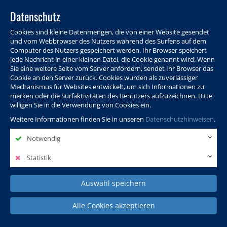
Datenschutz
Cookies sind kleine Datenmengen, die von einer Website gesendet
und vom Webbrowser des Nutzers während des Surfens auf dem
Computer des Nutzers gespeichert werden. Ihr Browser speichert
jede Nachricht in einer kleinen Datei, die Cookie genannt wird. Wenn
Sie eine weitere Seite vom Server anfordern, sendet Ihr Browser das
Cookie an den Server zurück. Cookies wurden als zuverlässiger
Programm
Info & Service
Aktuelles
Warenkorb
Login
Mechanismus für Websites entwickelt, um sich Informationen zu
merken oder die Surfaktivitäten des Benutzers aufzuzeichnen. Bitte
Ansprechpersonen
Kontakt
Sitemap
willigen Sie in die Verwendung von Cookies ein.
Weitere Informationen finden Sie in unseren
Datenschutzhinweisen
.
Notwendig
Politik, Wissenschaft &
Leben & Gesellschaft
Fremdsprachen
Internationales
Statistik
Auswahl speichern
Deutsch & Integration
Beruf, IT & Digitales
Kultur & Kunst
Alle Cookies akzeptieren