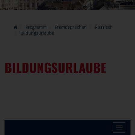
Programm
Fremdsprachen
Russisch
Bildungsurlaube
BILDUNGSURLAUBE
Toggle
navigat