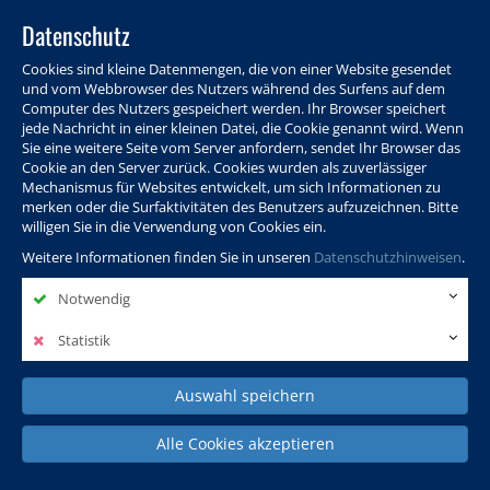
Datenschutz
Cookies sind kleine Datenmengen, die von einer Website gesendet
und vom Webbrowser des Nutzers während des Surfens auf dem
Computer des Nutzers gespeichert werden. Ihr Browser speichert
jede Nachricht in einer kleinen Datei, die Cookie genannt wird. Wenn
Sie eine weitere Seite vom Server anfordern, sendet Ihr Browser das
Cookie an den Server zurück. Cookies wurden als zuverlässiger
Programm
Info & Service
Aktuelles
Warenkorb
Login
Mechanismus für Websites entwickelt, um sich Informationen zu
merken oder die Surfaktivitäten des Benutzers aufzuzeichnen. Bitte
Ansprechpersonen
Kontakt
Sitemap
willigen Sie in die Verwendung von Cookies ein.
Weitere Informationen finden Sie in unseren
Datenschutzhinweisen
.
Notwendig
Politik, Wissenschaft &
Leben & Gesellschaft
Fremdsprachen
Internationales
Statistik
Auswahl speichern
Deutsch & Integration
Beruf, IT & Digitales
Kultur & Kunst
Alle Cookies akzeptieren