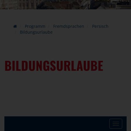
Programm
Fremdsprachen
Persisch
Bildungsurlaube
BILDUNGSURLAUBE
Toggle
navigat