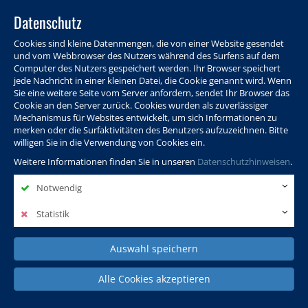
Datenschutz
Cookies sind kleine Datenmengen, die von einer Website gesendet
und vom Webbrowser des Nutzers während des Surfens auf dem
Computer des Nutzers gespeichert werden. Ihr Browser speichert
jede Nachricht in einer kleinen Datei, die Cookie genannt wird. Wenn
Sie eine weitere Seite vom Server anfordern, sendet Ihr Browser das
Cookie an den Server zurück. Cookies wurden als zuverlässiger
Programm
Info & Service
Aktuelles
Warenkorb
Login
Mechanismus für Websites entwickelt, um sich Informationen zu
merken oder die Surfaktivitäten des Benutzers aufzuzeichnen. Bitte
Ansprechpersonen
Kontakt
Sitemap
willigen Sie in die Verwendung von Cookies ein.
Weitere Informationen finden Sie in unseren
Datenschutzhinweisen
.
Notwendig
Politik, Wissenschaft &
Leben & Gesellschaft
Fremdsprachen
Internationales
Statistik
Auswahl speichern
Deutsch & Integration
Beruf, IT & Digitales
Kultur & Kunst
Alle Cookies akzeptieren