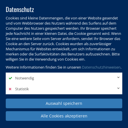
Datenschutz
Cookies sind kleine Datenmengen, die von einer Website gesendet
und vom Webbrowser des Nutzers während des Surfens auf dem
Computer des Nutzers gespeichert werden. Ihr Browser speichert
jede Nachricht in einer kleinen Datei, die Cookie genannt wird. Wenn
Sie eine weitere Seite vom Server anfordern, sendet Ihr Browser das
Cookie an den Server zurück. Cookies wurden als zuverlässiger
Programm
Info & Service
Aktuelles
Warenkorb
Login
Mechanismus für Websites entwickelt, um sich Informationen zu
merken oder die Surfaktivitäten des Benutzers aufzuzeichnen. Bitte
Ansprechpersonen
Kontakt
Sitemap
willigen Sie in die Verwendung von Cookies ein.
Weitere Informationen finden Sie in unseren
Datenschutzhinweisen
.
Notwendig
Politik, Wissenschaft &
Leben & Gesellschaft
Fremdsprachen
Internationales
Statistik
Auswahl speichern
Deutsch & Integration
Beruf, IT & Digitales
Kultur & Kunst
Alle Cookies akzeptieren