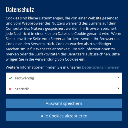
Datenschutz
Cookies sind kleine Datenmengen, die von einer Website gesendet
und vom Webbrowser des Nutzers während des Surfens auf dem
Computer des Nutzers gespeichert werden. Ihr Browser speichert
jede Nachricht in einer kleinen Datei, die Cookie genannt wird. Wenn
Sie eine weitere Seite vom Server anfordern, sendet Ihr Browser das
Cookie an den Server zurück. Cookies wurden als zuverlässiger
Programm
Info & Service
Aktuelles
Warenkorb
Login
Mechanismus für Websites entwickelt, um sich Informationen zu
merken oder die Surfaktivitäten des Benutzers aufzuzeichnen. Bitte
Ansprechpersonen
Kontakt
Sitemap
willigen Sie in die Verwendung von Cookies ein.
Weitere Informationen finden Sie in unseren
Datenschutzhinweisen
.
Notwendig
Politik, Wissenschaft &
Leben & Gesellschaft
Fremdsprachen
Internationales
Statistik
Auswahl speichern
Deutsch & Integration
Beruf, IT & Digitales
Kultur & Kunst
Alle Cookies akzeptieren