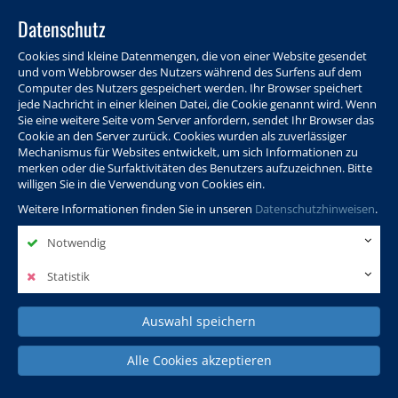
Datenschutz
Cookies sind kleine Datenmengen, die von einer Website gesendet
und vom Webbrowser des Nutzers während des Surfens auf dem
Computer des Nutzers gespeichert werden. Ihr Browser speichert
jede Nachricht in einer kleinen Datei, die Cookie genannt wird. Wenn
Sie eine weitere Seite vom Server anfordern, sendet Ihr Browser das
Cookie an den Server zurück. Cookies wurden als zuverlässiger
Programm
Info & Service
Aktuelles
Warenkorb
Login
Mechanismus für Websites entwickelt, um sich Informationen zu
merken oder die Surfaktivitäten des Benutzers aufzuzeichnen. Bitte
Ansprechpersonen
Kontakt
Sitemap
willigen Sie in die Verwendung von Cookies ein.
Weitere Informationen finden Sie in unseren
Datenschutzhinweisen
.
Notwendig
Politik, Wissenschaft &
Leben & Gesellschaft
Fremdsprachen
Internationales
Statistik
Auswahl speichern
Deutsch & Integration
Beruf, IT & Digitales
Kultur & Kunst
Alle Cookies akzeptieren