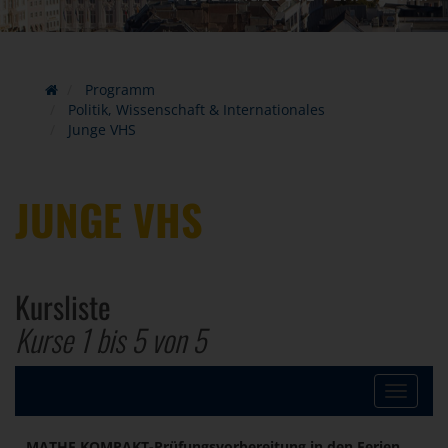
Programm
Politik, Wissenschaft & Internationales
Junge VHS
JUNGE VHS
Kursliste
Kurse 1 bis
5
von
5
Toggle
navigat
MATHE KOMPAKT-Prüfungsvorbereitung in den Ferien