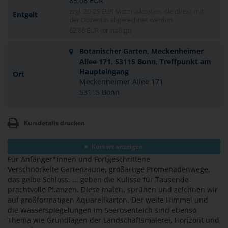
85,08 EUR
zzgl. 20-25 EUR Materialkosten, die direkt mit
Entgelt
der Dozentin abgerechnet werden.
62,86 EUR (ermäßigt)
Botanischer Garten, Meckenheimer
Allee 171, 53115 Bonn, Treffpunkt am
Haupteingang
Ort
Meckenheimer Allee 171
53115 Bonn
Kursdetails drucken
Kursort anzeigen
Für Anfänger*innen und Fortgeschrittene
Verschnörkelte Gartenzäune, großartige Promenadenwege,
das gelbe Schloss, ... geben die Kulisse für Tausende
prachtvolle Pflanzen. Diese malen, sprühen und zeichnen wir
auf großformatigen Aquarellkarton. Der weite Himmel und
die Wasserspiegelungen im Seerosenteich sind ebenso
Thema wie Grundlagen der Landschaftsmalerei, Horizont und