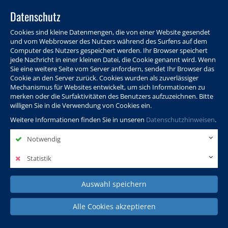
Datenschutz
Cookies sind kleine Datenmengen, die von einer Website gesendet
und vom Webbrowser des Nutzers während des Surfens auf dem
Computer des Nutzers gespeichert werden. Ihr Browser speichert
jede Nachricht in einer kleinen Datei, die Cookie genannt wird. Wenn
Sie eine weitere Seite vom Server anfordern, sendet Ihr Browser das
Cookie an den Server zurück. Cookies wurden als zuverlässiger
Programm
Info & Service
Aktuelles
Warenkorb
Login
Mechanismus für Websites entwickelt, um sich Informationen zu
merken oder die Surfaktivitäten des Benutzers aufzuzeichnen. Bitte
Ansprechpersonen
Kontakt
Sitemap
willigen Sie in die Verwendung von Cookies ein.
Weitere Informationen finden Sie in unseren
Datenschutzhinweisen
.
Notwendig
Politik, Wissenschaft &
Leben & Gesellschaft
Fremdsprachen
Internationales
Statistik
Auswahl speichern
Deutsch & Integration
Beruf, IT & Digitales
Kultur & Kunst
Alle Cookies akzeptieren