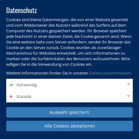
Datenschutz
Cookies sind kleine Datenmengen, die von einer Website gesendet
und vom Webbrowser des Nutzers während des Surfens auf dem
Computer des Nutzers gespeichert werden. Ihr Browser speichert
jede Nachricht in einer kleinen Datei, die Cookie genannt wird. Wenn
Sie eine weitere Seite vom Server anfordern, sendet Ihr Browser das
Cookie an den Server zurück. Cookies wurden als zuverlässiger
Programm
Info & Service
Aktuelles
Warenkorb
Login
Mechanismus für Websites entwickelt, um sich Informationen zu
merken oder die Surfaktivitäten des Benutzers aufzuzeichnen. Bitte
Ansprechpersonen
Kontakt
Sitemap
willigen Sie in die Verwendung von Cookies ein.
Weitere Informationen finden Sie in unseren
Datenschutzhinweisen
.
Notwendig
Politik, Wissenschaft &
Leben & Gesellschaft
Fremdsprachen
Internationales
Statistik
Auswahl speichern
Deutsch & Integration
Beruf, IT & Digitales
Kultur & Kunst
Alle Cookies akzeptieren