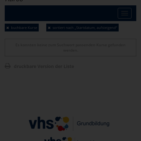
Toggle
navigat
buchbare Kurse
sortiert nach „Startdatum, aufsteigend“
Es konnten keine zum Suchwort passenden Kurse gefunden
werden.
druckbare Version der Liste