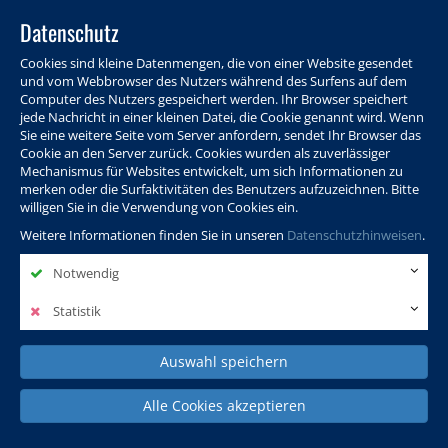
Datenschutz
Cookies sind kleine Datenmengen, die von einer Website gesendet
und vom Webbrowser des Nutzers während des Surfens auf dem
Computer des Nutzers gespeichert werden. Ihr Browser speichert
jede Nachricht in einer kleinen Datei, die Cookie genannt wird. Wenn
Sie eine weitere Seite vom Server anfordern, sendet Ihr Browser das
Cookie an den Server zurück. Cookies wurden als zuverlässiger
Programm
Info & Service
Aktuelles
Warenkorb
Login
Mechanismus für Websites entwickelt, um sich Informationen zu
merken oder die Surfaktivitäten des Benutzers aufzuzeichnen. Bitte
Ansprechpersonen
Kontakt
Sitemap
willigen Sie in die Verwendung von Cookies ein.
Weitere Informationen finden Sie in unseren
Datenschutzhinweisen
.
Notwendig
Politik, Wissenschaft &
Leben & Gesellschaft
Fremdsprachen
Internationales
Statistik
Auswahl speichern
Deutsch & Integration
Beruf, IT & Digitales
Kultur & Kunst
Alle Cookies akzeptieren