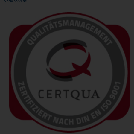
vhs@bonn.de