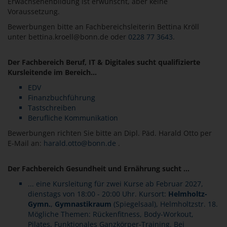
Erwachsenenbildung ist erwünscht, aber keine
Voraussetzung.
Bewerbungen bitte an Fachbereichsleiterin Bettina Kröll
unter bettina.kroell@bonn.de oder
0228 77 3643
.
Der Fachbereich Beruf, IT & Digitales sucht qualifizierte
Kursleitende im Bereich...
EDV
Finanzbuchführung
Tastschreiben
Berufliche Kommunikation
Bewerbungen richten Sie bitte an Dipl. Päd. Harald Otto per
E-Mail an:
harald.otto@bonn.de
.
Der Fachbereich Gesundheit und Ernährung sucht ...
... eine Kursleitung für zwei Kurse ab Februar 2027,
dienstags von 18:00 - 20:00 Uhr. Kursort:
Helmholtz-
Gymn.
,
Gymnastikraum
(Spiegelsaal), Helmholtzstr. 18.
Mögliche Themen: Rückenfitness, Body-Workout,
Pilates, Funktionales Ganzkörper-Training. Bei