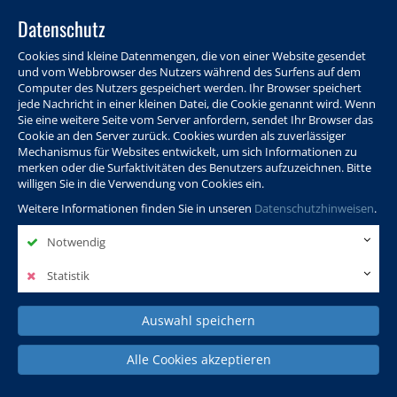
Datenschutz
Cookies sind kleine Datenmengen, die von einer Website gesendet
und vom Webbrowser des Nutzers während des Surfens auf dem
Computer des Nutzers gespeichert werden. Ihr Browser speichert
jede Nachricht in einer kleinen Datei, die Cookie genannt wird. Wenn
Sie eine weitere Seite vom Server anfordern, sendet Ihr Browser das
Cookie an den Server zurück. Cookies wurden als zuverlässiger
Programm
Info & Service
Aktuelles
Warenkorb
Login
Mechanismus für Websites entwickelt, um sich Informationen zu
merken oder die Surfaktivitäten des Benutzers aufzuzeichnen. Bitte
Ansprechpersonen
Kontakt
Sitemap
willigen Sie in die Verwendung von Cookies ein.
Weitere Informationen finden Sie in unseren
Datenschutzhinweisen
.
Notwendig
Politik, Wissenschaft &
Leben & Gesellschaft
Fremdsprachen
Internationales
Statistik
Auswahl speichern
Deutsch & Integration
Beruf, IT & Digitales
Kultur & Kunst
Alle Cookies akzeptieren