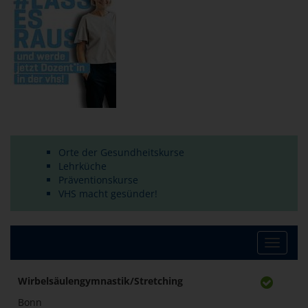
Orte der Gesundheitskurse
Lehrküche
Präventionskurse
VHS macht gesünder!
Toggle
navigat
Wirbelsäulengymnastik/Stretching
Bonn