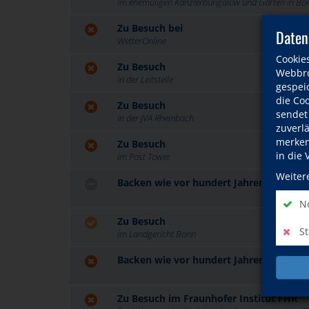
im ehemaligen Kanzlerbungalow und Garten in Bo
Zu Besuch bei
Daten
WetterOnline
Cookie
Zu Besuch
Webbro
in der Leitstelle
gespeic
die Co
Zu Besuch
sendet
in der JVA Rheinbach
zuverl
merken 
Zu Besuch
in die
im Post Tower
Weiter
Backen wie vor hundert Jahren
No
Zu Besuch
St
im Landgericht Bonn
Backen wie vor hundert Jahren - Nachh
Zu Besuch im Fraunhofer Institut FHR