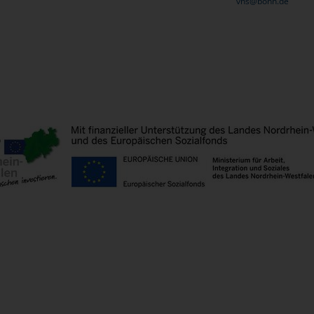
vhs@bonn.de