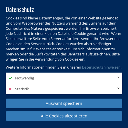
Datenschutz
Cookies sind kleine Datenmengen, die von einer Website gesendet
und vom Webbrowser des Nutzers während des Surfens auf dem
Computer des Nutzers gespeichert werden. Ihr Browser speichert
jede Nachricht in einer kleinen Datei, die Cookie genannt wird. Wenn
Sie eine weitere Seite vom Server anfordern, sendet Ihr Browser das
Cookie an den Server zurück. Cookies wurden als zuverlässiger
Programm
Info & Service
Aktuelles
Warenkorb
Login
Mechanismus für Websites entwickelt, um sich Informationen zu
merken oder die Surfaktivitäten des Benutzers aufzuzeichnen. Bitte
Ansprechpersonen
Kontakt
Sitemap
willigen Sie in die Verwendung von Cookies ein.
Weitere Informationen finden Sie in unseren
Datenschutzhinweisen
.
Notwendig
Politik, Wissenschaft &
Leben & Gesellschaft
Fremdsprachen
Internationales
Statistik
Auswahl speichern
Deutsch & Integration
Beruf, IT & Digitales
Kultur & Kunst
Alle Cookies akzeptieren