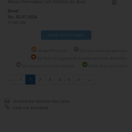
Wasser-Fahrradtour von Pützchen bis Beuel
Beuel
So., 05.07.2026
11:00 Uhr
mehr Kurse laden
wenige Plätze frei
Der Kurs ist bereits gelaufen.
Der Kurs ist ausgebucht, Anmeldung auf die Warteliste.
Der Kurs ist nicht mehr buchbar.
Dieser Kurs ist buchbar!
←
«
1
2
3
4
5
»
→
druckbare Version der Liste
Link zur Kursliste