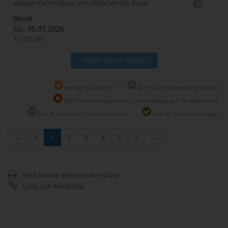
Wasser-Fahrradtour von Pützchen bis Beuel
Beuel
So., 05.07.2026
11:00 Uhr
mehr Kurse laden
wenige Plätze frei
Der Kurs ist bereits gelaufen.
Der Kurs ist ausgebucht, Anmeldung auf die Warteliste.
Der Kurs ist nicht mehr buchbar.
Dieser Kurs ist buchbar!
←
«
1
2
3
4
5
»
→
druckbare Version der Liste
Link zur Kursliste