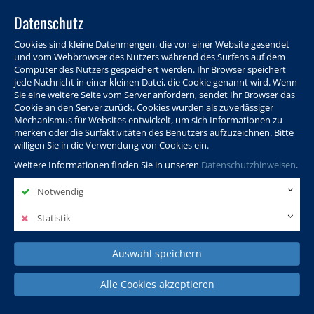
Datenschutz
Cookies sind kleine Datenmengen, die von einer Website gesendet
und vom Webbrowser des Nutzers während des Surfens auf dem
Computer des Nutzers gespeichert werden. Ihr Browser speichert
jede Nachricht in einer kleinen Datei, die Cookie genannt wird. Wenn
Sie eine weitere Seite vom Server anfordern, sendet Ihr Browser das
Cookie an den Server zurück. Cookies wurden als zuverlässiger
Programm
Info & Service
Aktuelles
Warenkorb
Login
Mechanismus für Websites entwickelt, um sich Informationen zu
merken oder die Surfaktivitäten des Benutzers aufzuzeichnen. Bitte
Ansprechpersonen
Kontakt
Sitemap
willigen Sie in die Verwendung von Cookies ein.
Weitere Informationen finden Sie in unseren
Datenschutzhinweisen
.
Notwendig
Politik, Wissenschaft &
Leben & Gesellschaft
Fremdsprachen
Internationales
Statistik
Auswahl speichern
Deutsch & Integration
Beruf, IT & Digitales
Kultur & Kunst
Alle Cookies akzeptieren