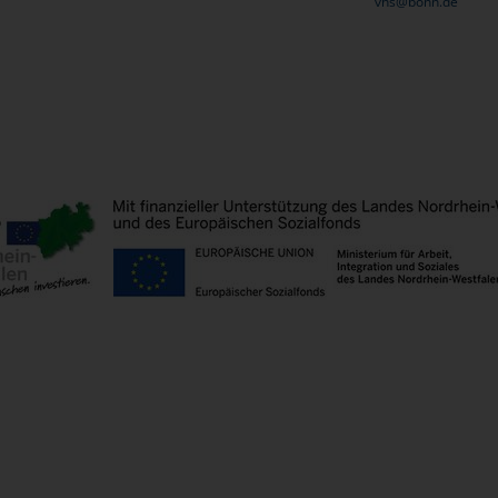
vhs@bonn.de