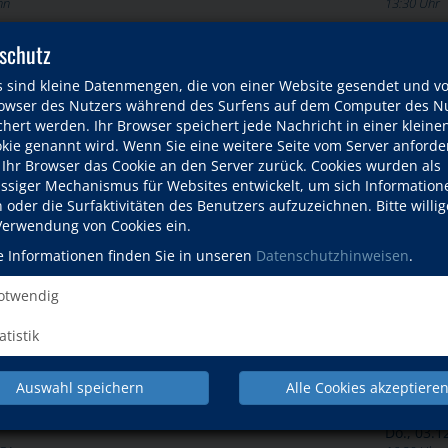
nn
13:30 Uhr
Mi., 11.1
schutz
16:30 Uhr
s sind kleine Datenmengen, die von einer Website gesendet und v
Mo., 23.1
wser des Nutzers während des Surfens auf dem Computer des Nu
16:00 Uhr
hert werden. Ihr Browser speichert jede Nachricht in einer kleinen
okie genannt wird. Wenn Sie eine weitere Seite vom Server anforde
Do., 26.1
 Ihr Browser das Cookie an den Server zurück. Cookies wurden als
10:00 Uhr
ässiger Mechanismus für Websites entwickelt, um sich Information
oder die Surfaktivitäten des Benutzers aufzuzeichnen. Bitte willig
Mo., 30.1
 Verwendung von Cookies ein.
14:00 Uhr
e Informationen finden Sie in unseren
Datenschutzhinweisen
.
Fr., 26.0
17:00 Uhr
twendig
Do., 03.1
atistik
09:00 Uhr
oltermin
Fr., 25.0
Auswahl speichern
Alle Cookies akzeptiere
17:00 Uhr
Do., 03.1