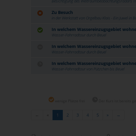
Besichtigung des Weltraumbeobachtungsradars T
Zu Besuch
in der Werkstatt von Orgelbau Klais - Ein Juwel in 
In welchem Wassereinzugsgebiet wohne 
Wasser-Fahrradtour durch Beuel
In welchem Wassereinzugsgebiet wohne 
Wasser-Fahrradtour durch Beuel
In welchem Wassereinzugsgebiet wohne 
Wasser-Fahrradtour von Pützchen bis Beuel
wenige Plätze frei
Der Kurs ist bereits g
←
«
1
2
3
4
5
»
→