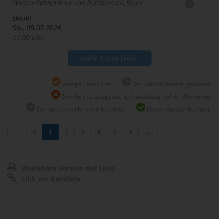
Wasser-Fahrradtour von Pützchen bis Beuel
Beuel
So., 05.07.2026
11:00 Uhr
mehr Kurse laden
wenige Plätze frei
Der Kurs ist bereits gelaufen.
Der Kurs ist ausgebucht, Anmeldung auf die Warteliste.
Der Kurs ist nicht mehr buchbar.
Dieser Kurs ist buchbar!
←
«
1
2
3
4
5
»
→
druckbare Version der Liste
Link zur Kursliste