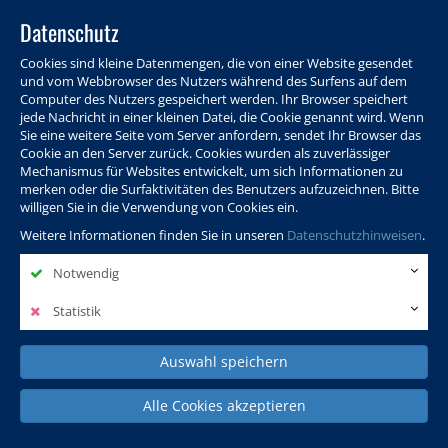
Datenschutz
Cookies sind kleine Datenmengen, die von einer Website gesendet
und vom Webbrowser des Nutzers während des Surfens auf dem
Computer des Nutzers gespeichert werden. Ihr Browser speichert
jede Nachricht in einer kleinen Datei, die Cookie genannt wird. Wenn
Sie eine weitere Seite vom Server anfordern, sendet Ihr Browser das
Cookie an den Server zurück. Cookies wurden als zuverlässiger
Programm
Info & Service
Aktuelles
Warenkorb
Login
Mechanismus für Websites entwickelt, um sich Informationen zu
merken oder die Surfaktivitäten des Benutzers aufzuzeichnen. Bitte
Ansprechpersonen
Kontakt
Sitemap
willigen Sie in die Verwendung von Cookies ein.
Weitere Informationen finden Sie in unseren
Datenschutzhinweisen
.
Notwendig
Politik, Wissenschaft &
Leben & Gesellschaft
Fremdsprachen
Internationales
Statistik
Auswahl speichern
Deutsch & Integration
Beruf, IT & Digitales
Kultur & Kunst
Alle Cookies akzeptieren