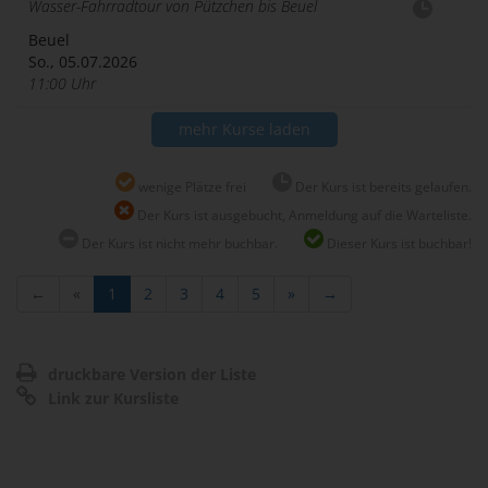
Wasser-Fahrradtour von Pützchen bis Beuel
Beuel
So., 05.07.2026
11:00 Uhr
mehr Kurse laden
wenige Plätze frei
Der Kurs ist bereits gelaufen.
Der Kurs ist ausgebucht, Anmeldung auf die Warteliste.
Der Kurs ist nicht mehr buchbar.
Dieser Kurs ist buchbar!
←
«
1
2
3
4
5
»
→
druckbare Version der Liste
Link zur Kursliste