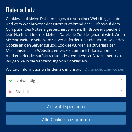
Datenschutz
Cookies sind kleine Datenmengen, die von einer Website gesendet
und vom Webbrowser des Nutzers während des Surfens auf dem
Computer des Nutzers gespeichert werden. Ihr Browser speichert
jede Nachricht in einer kleinen Datei, die Cookie genannt wird. Wenn
Sie eine weitere Seite vom Server anfordern, sendet Ihr Browser das
Cookie an den Server zurück. Cookies wurden als zuverlässiger
Programm
Info & Service
Aktuelles
Warenkorb
Login
Mechanismus für Websites entwickelt, um sich Informationen zu
merken oder die Surfaktivitäten des Benutzers aufzuzeichnen. Bitte
Ansprechpersonen
Kontakt
Sitemap
willigen Sie in die Verwendung von Cookies ein.
Weitere Informationen finden Sie in unseren
Datenschutzhinweisen
.
Notwendig
Politik, Wissenschaft &
Leben & Gesellschaft
Fremdsprachen
Internationales
Statistik
Auswahl speichern
Deutsch & Integration
Beruf, IT & Digitales
Kultur & Kunst
Alle Cookies akzeptieren